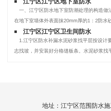
接铺贴在围护结构的外墙面，然后采取保护
江宁区江宁区地下室防水
一、江宁区防水地下室防潮处理的构造做
水施工方法。江宁区防水这款地下室防水施
在地下室墙体外表面抹20mm厚的1：2防水
体应采用水泥砂浆砌筑，灰缝须饱满；并在
江宁区江宁区卫生间防水
1.江宁区防水补漏水泥砂浆找平层按设计
层地坪分设两道墙体水平防潮层。地下室墙
志找坡，并安装好分格缝板条。水泥砂浆找
2次压光，使表面平整密实，并充分养护，
用圆角抹子抹出圆弧，水落口四周50cm直
地址：江宁区范围防水施