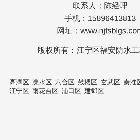
联系人：陈经理
手机：15896413813
网址：www.njfsblgs.co
版权所有：江宁区福安防水工
高淳区
溧水区
六合区
鼓楼区
玄武区
秦淮
江宁区
雨花台区
浦口区
建邺区